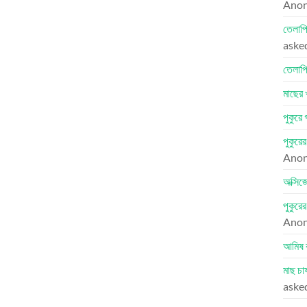
Ano
তেলাপি
aske
তেলাপি
মাছের 
পুকুরে
পুকুরে
Ano
অক্সিজ
পুকুরে
Ano
আমিষ 
মাছ চা
aske