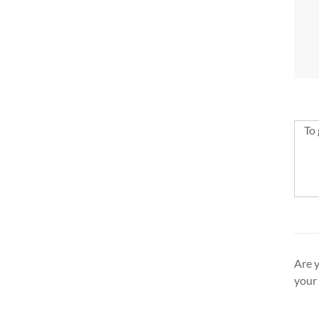
To 
Are y
your 