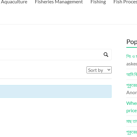
Aquaculture
Fisheries Management
Fishing
Fish Proce
Pop
শিং ও 
aske
আমি কি
পুকুরে
Ano
Where
price
মাছ তা
পুকুরে