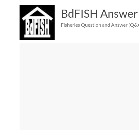
Skip
to
BdFISH Answer
content
Fisheries Question and Answer (Q&A)