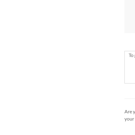
To 
Are y
your 