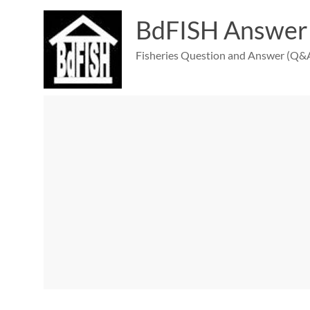
Skip
to
BdFISH Answer
content
Fisheries Question and Answer (Q&A)