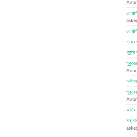
Ano
তেলাপি
aske
তেলাপি
মাছের 
পুকুরে
পুকুরে
Ano
অক্সিজ
পুকুরে
Ano
আমিষ 
মাছ চা
aske