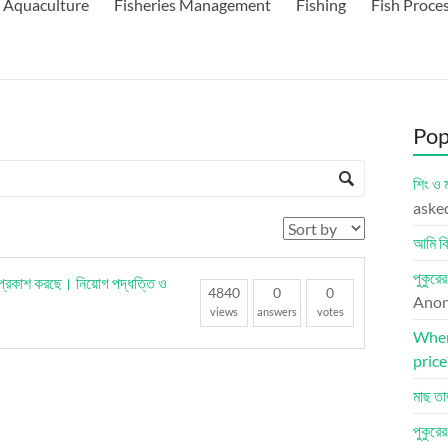
Aquaculture
Fisheries Management
Fishing
Fish Proce
Pop
শিং ও 
aske
আমি কি
পুকুরে
 প্রকাশ করছে। নিয়োগ পদ্ধত্তি ও
4840
0
0
Ano
views
answers
votes
Where
price
মাছ তা
পুকুরে