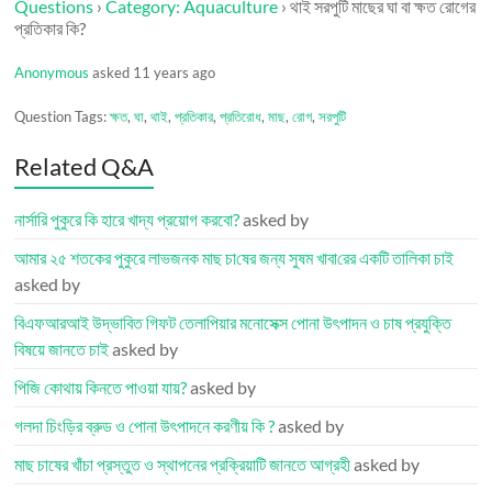
Questions
›
Category: Aquaculture
›
থাই সরপুটি মাছের ঘা বা ক্ষত রোগের
প্রতিকার কি?
Anonymous
asked 11 years ago
Question Tags:
ক্ষত
,
ঘা
,
থাই
,
প্রতিকার
,
প্রতিরোধ
,
মাছ
,
রোগ
,
সরপুটি
Related Q&A
নার্সারি পুকুরে কি হারে খাদ্য প্রয়োগ করবো?
asked by
আমার ২৫ শতকের পুকুর‌ে লাভজনক মাছ চা‌ষের জন্য সুষম খাবা‌রের এক‌টি তা‌লিকা চাই
asked by
বিএফআরআই উদ্ভাবিত গিফট তেলাপিয়ার মনোসেক্স পোনা উৎপাদন ও চাষ প্রযুক্তি
বিষয়ে জানতে চাই
asked by
পিজি কোথায় কিনতে পাওয়া যায়?
asked by
গলদা চিংড়ির ব্রুড ও পোনা উৎপাদনে করণীয় কি ?
asked by
মাছ চাষের খাঁচা প্রস্তুত ও স্থাপনের প্রক্রিয়াটি জানতে আগ্রহী
asked by