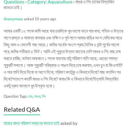
Questions
›
Category: Aquaculture
›
মাগুর ও শিং চাষের বিস্তারিত
জানতে চাই।
Anonymous
asked 10 years ago
আমার একটি ১২ শতক জমি আছে যায় চারদিকে খুব ভালো ভাবে পার বাধা, পশ্চিম ও উত্তর
পাশে রাস্তা ও সামান্য বাসঝার এবং দক্ষিণ ও পুর্ব পাশে আমার বাড়ির অংশ যেদিকের পারে
কিছু আম ও মেহগনী গাছ আছে। জমির অর্ধেক অংশে প্রায় দৈনিক ৫ ঘন্টা সুর্যের আলো
পরে, জমির গভীরতা ৫ ফিট। আমি এই পুকুরে উন্নত জাতের দেশি মাগুর ও শিং মাছ চাষ
করতে চাচ্ছি, বর্তমান মাঝখানে ১ শতক যায়গায় হাটু পরিমাণ পানি আছে, এছাড়া সমস্ত
পুকুরটি শুকনো। আজ পুকুরটি পরিষ্কার ও লাঙল দিয়ে চাষ করলাম, এখন চুন বা জিওলাইট
ও সার পানি দিয়ে দিবো না আগে দিবো, পরিমাণ কতটুকু ও কিভাবে দিবো? মাছ কতদিন পর
দিবো?শতাংশে কতটি মাগুর ও শিং দিবো? খাবার কি ও কিভাবে দিবো?ইত্যাদি বিস্তারিত
একটু দ্রুত জানালে খুব উপকৃত হবো।
Question Tags:
চাষ
,
মাগুর
,
শিং
Related Q&A
মাছের খাদ্য পরিমাপ সম্বন্ধে জানতে চাই
asked by