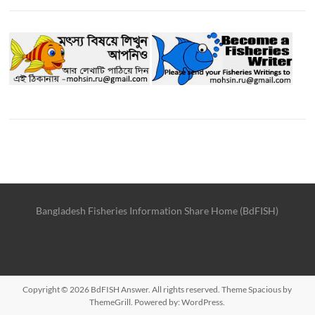
Bangladesh Fisheries Information Share Home (BdFISH)
Copyright © 2026
BdFISH Answer
. All rights reserved. Theme
Spacious
by
ThemeGrill. Powered by:
WordPress
.