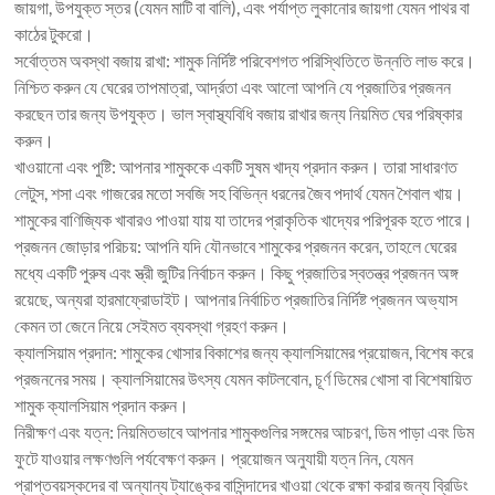
জায়গা, উপযুক্ত স্তর (যেমন মাটি বা বালি), এবং পর্যাপ্ত লুকানোর জায়গা যেমন পাথর বা
কাঠের টুকরো।
সর্বোত্তম অবস্থা বজায় রাখা: শামুক নির্দিষ্ট পরিবেশগত পরিস্থিতিতে উন্নতি লাভ করে।
নিশ্চিত করুন যে ঘেরের তাপমাত্রা, আর্দ্রতা এবং আলো আপনি যে প্রজাতির প্রজনন
করছেন তার জন্য উপযুক্ত। ভাল স্বাস্থ্যবিধি বজায় রাখার জন্য নিয়মিত ঘের পরিষ্কার
করুন।
খাওয়ানো এবং পুষ্টি: আপনার শামুককে একটি সুষম খাদ্য প্রদান করুন। তারা সাধারণত
লেটুস, শসা এবং গাজরের মতো সবজি সহ বিভিন্ন ধরনের জৈব পদার্থ যেমন শৈবাল খায়।
শামুকের বাণিজ্যিক খাবারও পাওয়া যায় যা তাদের প্রাকৃতিক খাদ্যের পরিপূরক হতে পারে।
প্রজনন জোড়ার পরিচয়: আপনি যদি যৌনভাবে শামুকের প্রজনন করেন, তাহলে ঘেরের
মধ্যে একটি পুরুষ এবং স্ত্রী জুটির নির্বাচন করুন। কিছু প্রজাতির স্বতন্ত্র প্রজনন অঙ্গ
রয়েছে, অন্যরা হারমাফ্রোডাইট। আপনার নির্বাচিত প্রজাতির নির্দিষ্ট প্রজনন অভ্যাস
কেমন তা জেনে নিয়ে সেইমত ব্যবস্থা গ্রহণ করুন।
ক্যালসিয়াম প্রদান: শামুকের খোসার বিকাশের জন্য ক্যালসিয়ামের প্রয়োজন, বিশেষ করে
প্রজননের সময়। ক্যালসিয়ামের উৎস্য যেমন কাটলবোন, চূর্ণ ডিমের খোসা বা বিশেষায়িত
শামুক ক্যালসিয়াম প্রদান করুন।
নিরীক্ষণ এবং যত্ন: নিয়মিতভাবে আপনার শামুকগুলির সঙ্গমের আচরণ, ডিম পাড়া এবং ডিম
ফুটে যাওয়ার লক্ষণগুলি পর্যবেক্ষণ করুন। প্রয়োজন অনুযায়ী যত্ন নিন, যেমন
প্রাপ্তবয়স্কদের বা অন্যান্য ট্যাঙ্কের বাসিন্দাদের খাওয়া থেকে রক্ষা করার জন্য ব্রিডিং