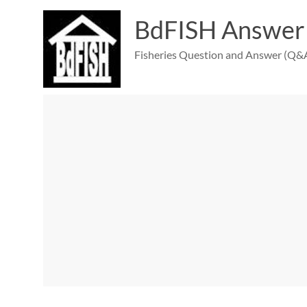
Skip
to
BdFISH Answer
content
Fisheries Question and Answer (Q&A)