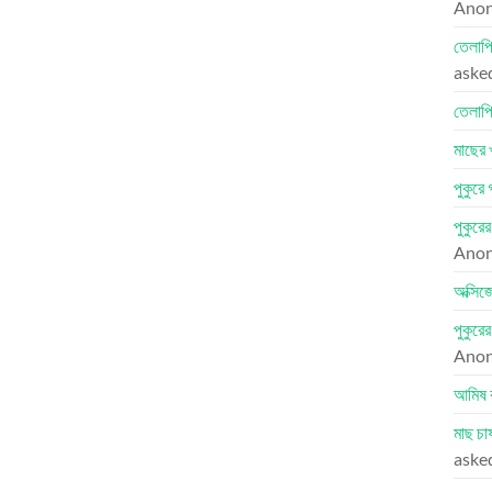
Ano
তেলাপি
aske
তেলাপি
মাছের 
পুকুরে
পুকুরে
Ano
অক্সিজ
পুকুরে
Ano
আমিষ 
মাছ চা
aske