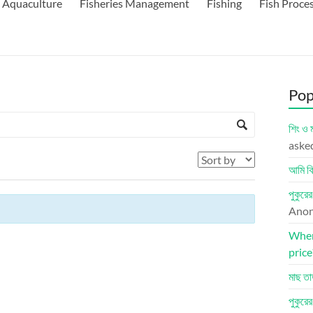
Aquaculture
Fisheries Management
Fishing
Fish Proce
Pop
শিং ও 
aske
আমি কি
পুকুরে
Ano
Where
price
মাছ তা
পুকুরে