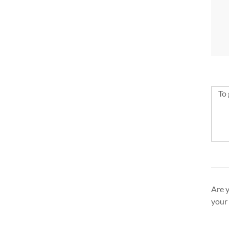
To 
Are y
your 