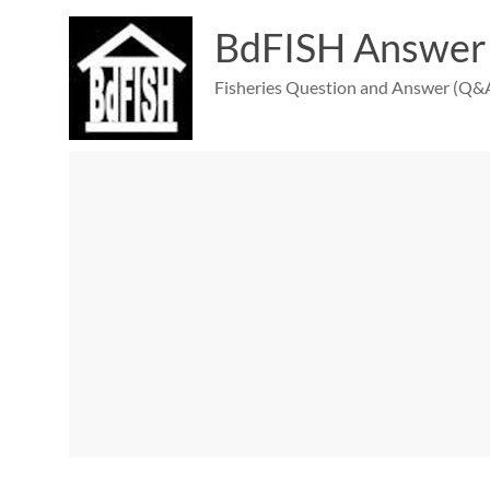
Skip
to
BdFISH Answer
content
Fisheries Question and Answer (Q&A)