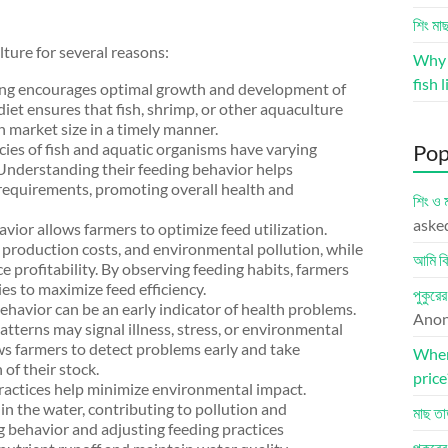
শিং মা
lture for several reasons:
Why v
fish l
ing encourages optimal growth and development of
iet ensures that fish, shrimp, or other aquaculture
h market size in a timely manner.
ecies of fish and aquatic organisms have varying
Pop
. Understanding their feeding behavior helps
e requirements, promoting overall health and
শিং ও 
aske
vior allows farmers to optimize feed utilization.
 production costs, and environmental pollution, while
আমি কি
 profitability. By observing feeding habits, farmers
es to maximize feed efficiency.
পুকুরে
ehavior can be an early indicator of health problems.
Ano
tterns may signal illness, stress, or environmental
ws farmers to detect problems early and take
Where
of their stock.
price
practices help minimize environmental impact.
in the water, contributing to pollution and
মাছ তা
 behavior and adjusting feeding practices
পুকুরে