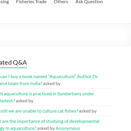
ssing
Fisheries Trade
Others
Ask Question
ated Q&A
can I buy a book named “Aquaculture” Author Dr.
rul Islam from India?
asked by
h aquaculture is practiced in Sundarbans under
ladesh?
asked by
till we are unable to culture cat fishes?
asked by
 are the importance of studying of developmental
gy in aquaculture?
asked by
Anonymous