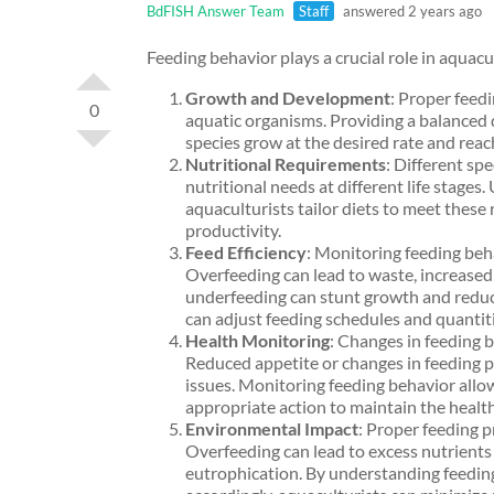
BdFISH Answer Team
Staff
answered 2 years ago
Feeding behavior plays a crucial role in aquacu
Growth and Development
: Proper feed
0
aquatic organisms. Providing a balanced d
species grow at the desired rate and reac
Nutritional Requirements
: Different sp
nutritional needs at different life stages
aquaculturists tailor diets to meet thes
productivity.
Feed Efficiency
: Monitoring feeding beha
Overfeeding can lead to waste, increased
underfeeding can stunt growth and reduce
can adjust feeding schedules and quantiti
Health Monitoring
: Changes in feeding b
Reduced appetite or changes in feeding pa
issues. Monitoring feeding behavior allo
appropriate action to maintain the health 
Environmental Impact
: Proper feeding 
Overfeeding can lead to excess nutrients 
eutrophication. By understanding feeding