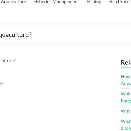
Aquaculture
Fisheries Management
Fishing
Fish Proce
quaculture?
culture?
Rel
How 
Anwa
nt
Whic
Bang
Why s
What
biolo