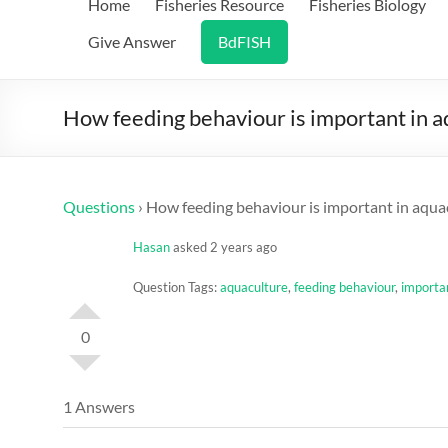
Home
Fisheries Resource
Fisheries Biology
Give Answer
BdFISH
How feeding behaviour is important in a
Questions
›
How feeding behaviour is important in aqua
Hasan
asked 2 years ago
Question Tags:
aquaculture
,
feeding behaviour
,
importa
0
1 Answers