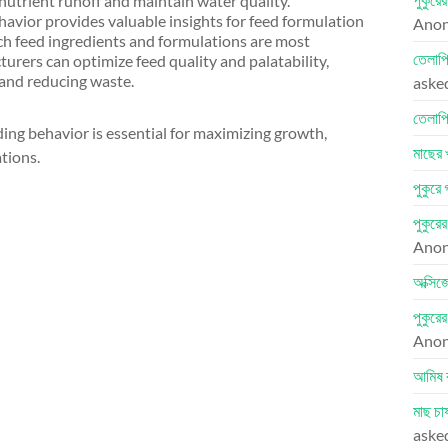
nutrient runoff and maintain water quality.
havior provides valuable insights for feed formulation
Ano
h feed ingredients and formulations are most
তেলাপি
turers can optimize feed quality and palatability,
 and reducing waste.
aske
তেলাপি
ng behavior is essential for maximizing growth,
মাছের 
tions.
পুকুরে
পুকুরে
Ano
অক্সিজ
পুকুরে
Ano
আমিষ 
মাছ চা
aske