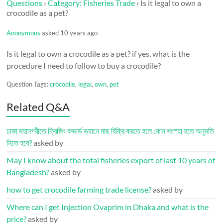
Questions
›
Category: Fisheries Trade
›
Is it legal to own a
crocodile as a pet?
Anonymous
asked 10 years ago
Is it legal to own a crocodile as a pet? if yes, what is the
procedure I need to follow to buy a crocodile?
Question Tags:
crocodile
,
legal
,
own
,
pet
Related Q&A
ঢাকা মহানগরীতে ফ্রিজিং কভার্ড ভ্যানে মাছ বিক্রি করতে হলে কোন সংস্হা হতে অনুমতি
নিতে হবে?
asked by
May I know about the total fisheries export of last 10 years of
Bangladesh?
asked by
how to get crocodile farming trade license?
asked by
Where can I get Injection Ovaprim in Dhaka and what is the
price?
asked by