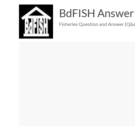
Skip
to
BdFISH Answer
content
Fisheries Question and Answer (Q&A)