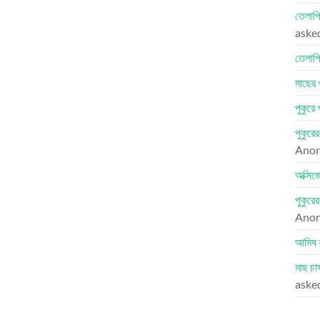
তেলাপি
aske
তেলাপি
মাছের 
পুকুরে
পুকুরে
Ano
অক্সিজ
পুকুরে
Ano
আমিষ 
মাছ চা
aske