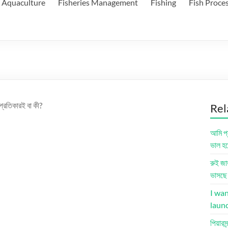
Aquaculture
Fisheries Management
Fishing
Fish Proce
প্রতিকারই বা কী?
Rel
আমি প্
ভাল হ
রুই জা
ভাসছে
I wan
laun
পিয়ারসন