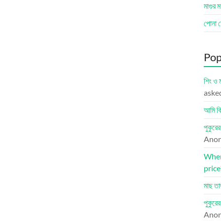
মাগুর 
পোনা শ
Pop
শিং ও 
aske
আমি কি
পুকুরে
Ano
Where
price
মাছ তা
পুকুরে
Ano