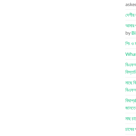
aske
দেশীয় 
আমার প
by
Bi
শিং ও 
What 
বিএফআর
বিস্তা
মাছে ব
বিএফআর
বিঘাপ্
জানতে
মাছ চা
চাষের 