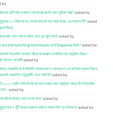
d by
জাতের ছোট মাছ সংরক্ষণে অভয়াশ্রমের কি কোন ভূমিকা আছ?
asked by
ুকুরের ২-৩ ইঞ্চি মাপের পোনার কানকো পচে মারা যাচ্ছে, এর সমাধান কী?
asked
pul Roy
মাগুর মাছ কোন ধরনের খাবার খেতে খুব পছন্দ করে?
asked by
are the hatching techniques of Pangasius fish?
asked by
আই উদ্ভাবিত ভাসমান খাঁচায় মনোসেক্স তেলাপিয়া চাষ প্রযুক্তি বিষয়ে
রিত জানতে আগ্রহী
asked by
িষাক্ত ফরমালিনের উপস্থিতি সনাক্তকরণ ও মানবদেহে এর ক্ষতিকর প্রভাব বিষয়ে
আই প্রকাশিত ডকুমেন্টটি পেতে পারি কি?
asked by
রতি ৫০০০ কেজি গলদা চিংড়ি উৎপাদন করার কোন প্রযুক্তি আছে কি? বিস্তারিত
 চাই।
asked by
ষের খাঁচার আকার কেমন হওয়া ভাল?
asked by
পুকুরে মলা ও পুঁটি মাছের প্রজনন করানো সম্ভব কি? হলে কিভাবে?
asked by