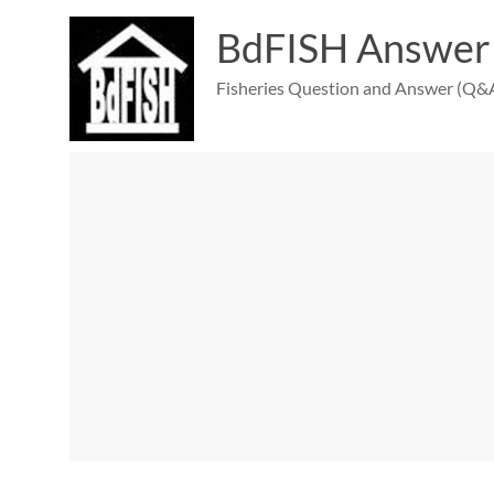
Skip
to
BdFISH Answer
content
Fisheries Question and Answer (Q&A)