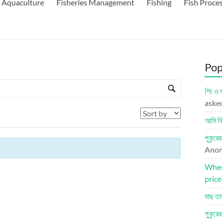
Aquaculture
Fisheries Management
Fishing
Fish Proce
Pop
শিং ও 
aske
আমি কি
পুকুরে
Ano
Where
price
মাছ তা
পুকুরে