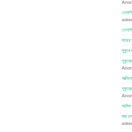
Ano
তেলাপি
aske
তেলাপি
মাছের 
পুকুরে
পুকুরে
Ano
অক্সিজ
পুকুরে
Ano
আমিষ 
মাছ চা
aske