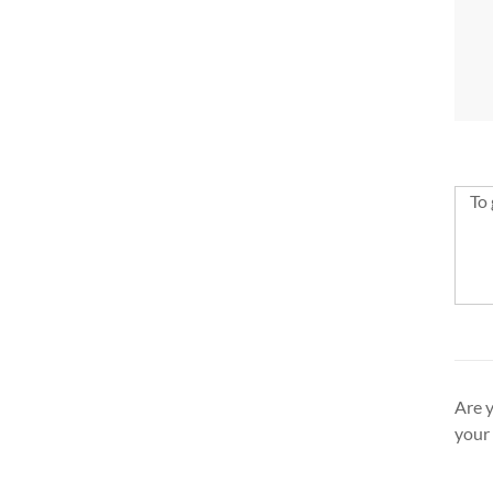
To 
Are y
your 