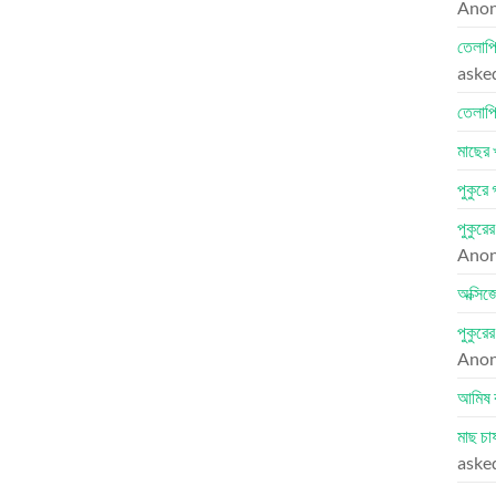
Ano
তেলাপি
aske
তেলাপি
মাছের 
পুকুরে
পুকুরে
Ano
অক্সিজ
পুকুরে
Ano
আমিষ 
মাছ চা
aske