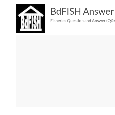
Skip
to
BdFISH Answer
content
Fisheries Question and Answer (Q&A)