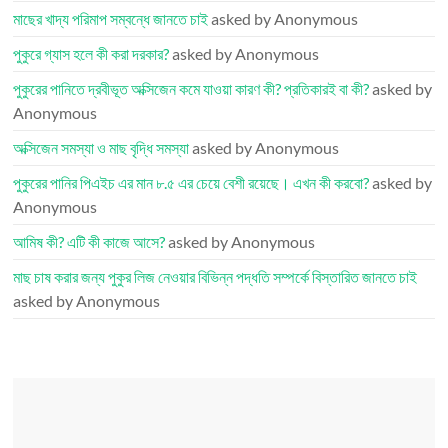
মাছের খাদ্য পরিমাপ সম্বন্ধে জানতে চাই
asked by Anonymous
পুকুরে গ্যাস হলে কী করা দরকার?
asked by Anonymous
পুকুরের পানিতে দ্রবীভূত অক্সিজেন কমে যাওয়া কারণ কী? প্রতিকারই বা কী?
asked by
Anonymous
অক্সিজেন সমস্যা ও মাছ বৃদ্ধি সমস্যা
asked by Anonymous
পুকুরের পানির পিএইচ এর মান ৮.৫ এর চেয়ে বেশী রয়েছে। এখন কী করবো?
asked by
Anonymous
আমিষ কী? এটি কী কাজে আসে?
asked by Anonymous
মাছ চাষ করার জন্য পুকুর লিজ নেওয়ার বিভিন্ন পদ্ধতি সম্পর্কে বিস্তারিত জানতে চাই
asked by Anonymous