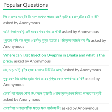
Popular Questions
শিং ও মাগুর মাছে কি কি রোগ দেখতে পাওয়া যায়? প্রতিকার বা প্রতিরোধই বা কী?
asked by Anonymous
আমি কিভাবে বাড়িতেই মাছের খাবার বানাতে পারি?
asked by Anonymous
পুকুরের পানি গাঢ় সবুজ ও দুর্গন্ধ যুক্ত হয়েছে। পরিষ্কার করার উপায় কী?
asked by
Anonymous
Where can I get Injection Ovaprim in Dhaka and what is the
price?
asked by Anonymous
মাছ তাড়াতাড়ি বৃদ্ধি হওয়ার কোনো ভিটামিন আছে?
asked by Anonymous
পুকুরের পানির তাপমাত্রার সাথে মাছের বৃদ্ধির কোন সম্পর্ক আছে কি?
asked by
Anonymous
তেলাপিয়া মাছের পোনা উৎপাদনে হ্যাচারী ও চাষ ব্যবস্থাপনা বিষয়ে জানতে আগ্রহী
asked by Anonymous
তেলাপিয়া ও নাইলোটিকা মাছের মধ্য পার্থক্য কী?
asked by Anonymous