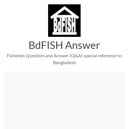
Skip
to
content
BdFISH Answer
Fisheries Question and Answer (Q&A) special reference to
Bangladesh