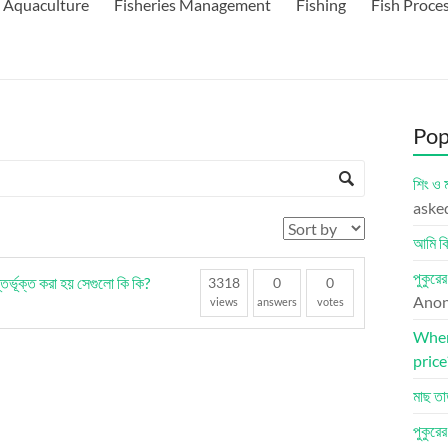
Aquaculture
Fisheries Management
Fishing
Fish Proce
Pop
শিং ও 
aske
আমি কি
পুকুরে
্তর্ভূক্ত করা হয় সেগুলো কি কি?
3318
0
0
Ano
views
answers
votes
Where
price
মাছ তা
পুকুরে