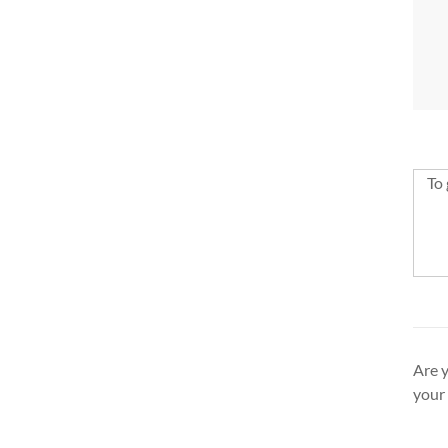
To 
Are y
your 