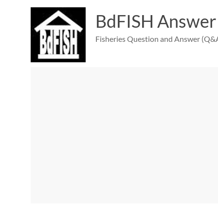
Skip
to
BdFISH Answer
content
Fisheries Question and Answer (Q&A)