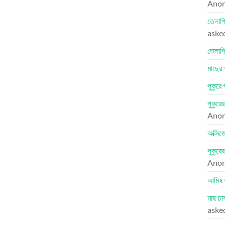
Ano
তেলাপি
aske
তেলাপি
মাছের 
পুকুরে
পুকুরে
Ano
অক্সিজ
পুকুরে
Ano
আমিষ 
মাছ চা
aske