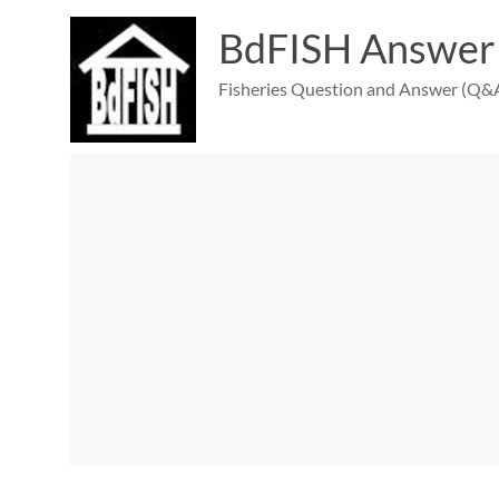
Skip
to
BdFISH Answer
content
Fisheries Question and Answer (Q&A)