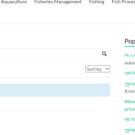
Aquaculture
Fisheries Management
Fishing
Fish Proce
Pop
শিং ও 
aske
আমি কি
পুকুরে
Ano
Where
price
মাছ তা
পুকুরে