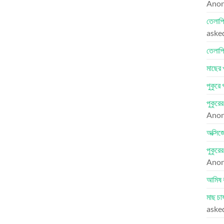
Ano
তেলাপি
aske
তেলাপি
মাছের 
পুকুরে
পুকুরে
Ano
অক্সিজ
পুকুরে
Ano
আমিষ 
মাছ চা
aske